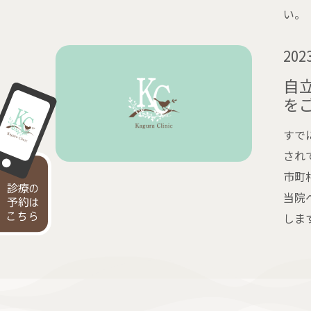
い。
2023
自
を
すで
され
市町
当院
しま