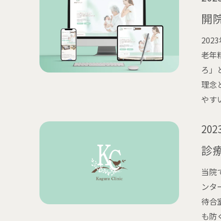
開
20
老年
ろ」
理念
やす
2023
診
当院
ンタ
待合
も防