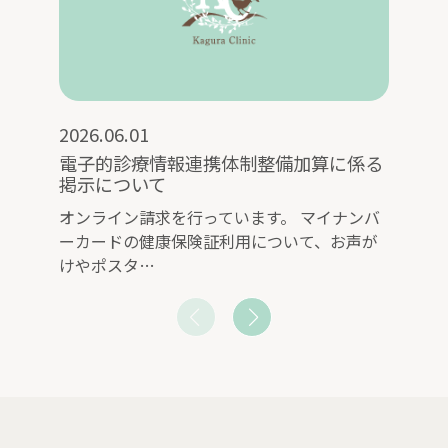
2026.06.01
202
電子的診療情報連携体制整備加算に係る
医
掲示について
い
オンライン請求を行っています。 マイナンバ
当
ーカードの健康保険証利用について、お声が
医
けやポスタ…
対